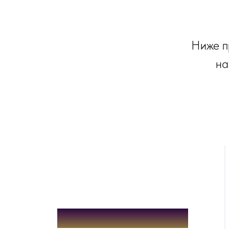
Ниже п
на
Тариф минимальный